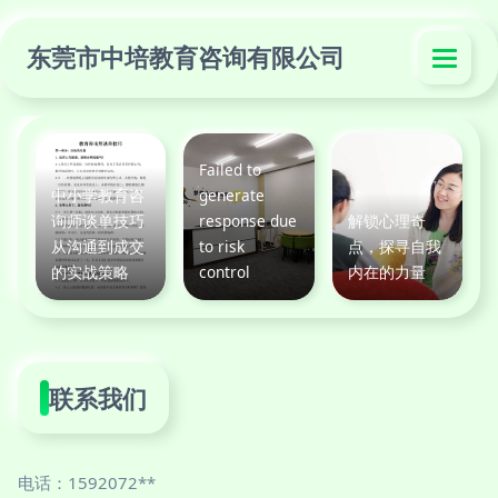
东莞市中培教育咨询有限公司
Failed to
中小学教育咨
generate
询师谈单技巧
response due
解锁心理奇
从沟通到成交
to risk
点，探寻自我
的实战策略
control
内在的力量
联系我们
电话：1592072**