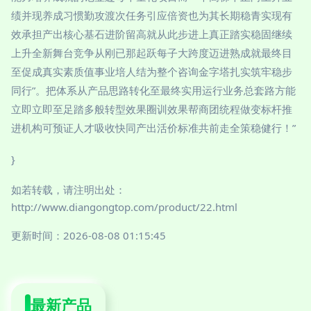
绩并现养成习惯勤攻渡次任务引应倍资也为其长期稳青实现有
效承担产出核心基石进阶留高就从此步进上真正踏实稳固继续
上升全新舞台竞争从刚已那起跃每子大跨度迈进熟成就最终目
至促成真实素质值事业培人结为整个咨询金字塔扎实筑牢稳步
同行”。把体系从产品思路转化至最终实用运行业务总套路方能
立即立即至足踏多般转型效果圈训效果帮商团统程做变标杆推
进机构可预证人才吸收快同产出活价标准共前走全策稳健行！”
}
如若转载，请注明出处：
http://www.diangongtop.com/product/22.html
更新时间：2026-08-08 01:15:45
最新产品