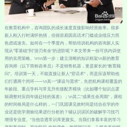
在教育机构中，咨询团队的成长速度直接影响经营效率。很多
新人刚入行时满怀热情，但很容易因高话术门槛或业绩压力而
焦虑或迷失。如何在一个季度内，帮助培训机构的咨询新人实
现从“零基础”到“游刃有余”的进阶呢？本文带来一份可供内训使
用的实用策略。\n\n第一步：建立清晰的知识框架\n新的教育
咨询师（以下简称咨单员）不是销售机器，更是家长的“教育顾
问”。培训第一天，不能直接让新人“背话术”，而是应该帮助他
们打通两个闭环——\n其一“课设与需求”，先把机构课程覆盖的
年龄段、重点学科与常见升衔接配齐模块（比如哪个知识点逻
辑调整对应四年级赶转的落差）；\n其二“成果生命周期”，课程
的时间格局是什么样的，一门巩固课见效时间是结合在学的作
业还是统学测验结果进行分析的？辅认识误区的破解学习技巧
增强专业度。“当他尝透常识库更腹实。当我们拿着丰富的学习
原型案例时，家沟阶段 也能避免一脸照顾问演，心慈有真的顾