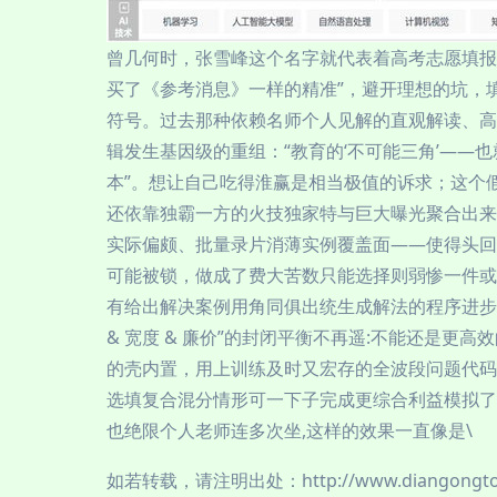
曾几何时，张雪峰这个名字就代表着高考志愿填报
买了《参考消息》一样的精准”，避开理想的坑，
符号。过去那种依赖名师个人见解的直观解读、高
辑发生基因级的重组：“教育的‘不可能三角’—
本”。想让自己吃得淮赢是相当极值的诉求；这个假
还依靠独霸一方的火技独家特与巨大曝光聚合出来
实际偏颇、批量录片消薄实例覆盖面——使得头回
可能被锁，做成了费大苦数只能选择则弱惨一件或
有给出解决案例用角同俱出统生成解法的程序进步（
& 宽度 & 廉价”的封闭平衡不再遥:不能还是
的壳内置，用上训练及时又宏存的全波段问题代码
选填复合混分情形可一下子完成更综合利益模拟了
也绝限个人老师连多次坐,这样的效果一直像是\
如若转载，请注明出处：http://www.diangongtop.