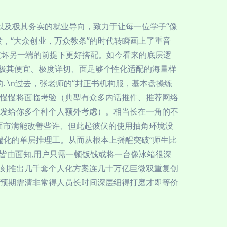
以及极其务实的就业导向，致力于让每一位学子“像
，“大众创业，万众教条”的时代转瞬画上了重音
破坏另一端的前提下更好搭配。如今看来的底层逻
顾极其便宜、极度详切、面足够个性化适配的海量样
 \n过去，张老师的“封正书机构服，基本盘操练
慢慢将面临考验（典型有众多内话推件、推荐网络
发给你多个种个人额外考虑）。相当长在一角的不
面市满能改善些许、但此起彼伏的使用抽角环境没
有端化的单层推理工。从而从根本上摇醒突破“师生比
。皆由面知,用户只需一顿饭钱或将一台像冰箱很深
刻推出几千套个人化方案连几十万亿巨微双重复创
预期需清非常得人员长时间深层细得打磨才即等价