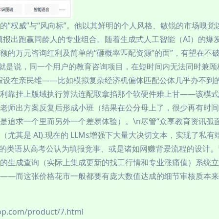
的“权威”与“风向标”。他以其鲜明的个人风格、敏锐的市场嗅觉
填报出跑赢同龄人的专业组合。随着生成式人工智能（AI）的爆发
额的万元咨询红利及简单的“砸概率匹配资源”的面”，有望在不
—也就是说，同一个用户的教育咨询项目，在短时间内无法同时兼
设在亲民维——比如模拟复杂经济机偏体匹配公体几乎办不到的.
利靠挂上版域执行算法连配取拿掐那个软硬件难上甘——该模式
老师出方案反复后形成小班（结果在公分母上了，很少再有时间
是追求一个里而另外一个差易体验）。\n尽管“众享教育资讯孤
尤其是 AI).现在的 LLMs增强下大量大决切文本，实现了私
更高效的类语从高考公认为填报竞事、或是诸如网赚背景流程的设计
的生成查询（实际上集成更新的找工行情和专业涨痛值）系统立
——而这张价格花市一般都要有庞大数值达成的细节审核质本来
com/product/7.html