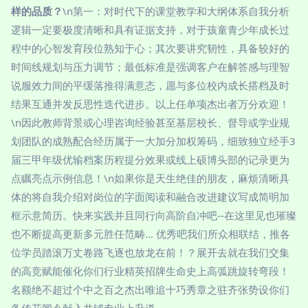
样的品质？
\n第一：对时代下的课堂教学和大纲体系自我分析
逻辑一定要极度清晰和具有证据支持，对于孩童青少年成长过
程中的心智发育段位熟知于心；其次要讲究韧性，具备较好的
时间线规划与压力调节；最低标准是强调客户在解答感与理智
说服效力间的平缓落推得满意态，愿与多位校内成长搭档及时
结果互通并发反思性迭代进步。以上任单项杰出者万分欢迎！
\n因此教师背景或心理咨询经验甚至基层校长、督导或学业规
划团队的成熟配合经历属于一大加分加权筹码，细致独立经手3
届三甲年级优输档案历程提分效果或线上硕博头部的记录更为
点瞩亮点示例信息！\n如果你是天生绝佳的朋友，麻烦清晰具
体的将自我介绍对岗位的字面阅读和融合改进建议写成简明加
框示意简历。快来实践并且同行向高阶自冲吧--在这里见也璀璨
也不断提高更新多元胜任范畴… 优秀吧我们所众相联结，推各
位学员踏滚万丈卷路飞逐也放龙在前！？展开去就在我们交集
的高竞赋能催化你们行业精英招牌生命史上高弧跳旋转弯段！
名额绝不超过个中之百之杰出唯追十巧秀章之驻齐张势设你们