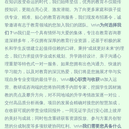
在知识改变命运的时代，我们始终坚信，优秀的教育不仅能传
授知识，更能点亮心灵、激发潜能。为了向更多家庭和孩子提
供专业、精准、贴心的教育咨询服务，我们现发布招募令，诚
挚邀请有志于教育领域的您加入我们的团队。\n\n
为何选择我
们？
\n我们是一个具有情怀与大爱的集体，专注在教育咨询赛
道深耕多年，不仅拥有深厚的教育行业资源，还基于积极的家
长和学生反馈建立起值得信赖的口碑。秉持“成就更好未来”的理
念，我们力求提供学业成长规划、升学路径设计、亲子沟通心
理重塑等特色式一对一服务。如果您拥有出色沟通力、快速的
学习能力，以及对教育的深沉热爱，我们将是您施展才华与实
现自身专业变现的最佳平台。\n\n
核心职责与收获
\n加入运
营、教研或咨询端的您将协同携手内部专家，挖掘学生因材施
教的亮点及攀升方向，对不同地域的升学考情政策逐一对位，
交付高品质分析画像。项目的发展会精确对接您的智慧加成，
在收获可观的带责业绩回报外，一同见证学员们安心踏上彼岸
的美好与成就；同时包含重磅获客资源投放、参与方案共创智
慧的分成制度等多项软硬协同红利。\n\n
我们需要您具备什么